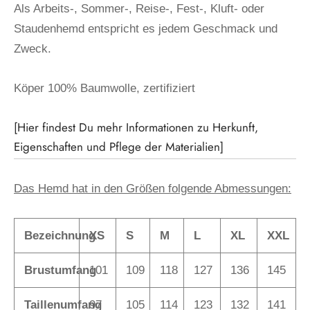
Als Arbeits-, Sommer-, Reise-, Fest-, Kluft- oder
Staudenhemd entspricht es jedem Geschmack und
Zweck.
Köper 100% Baumwolle, zertifiziert
[Hier findest Du mehr Informationen zu Herkunft,
Eigenschaften und Pflege der Materialien]
Das Hemd hat in den Größen folgende Abmessungen:
Bezeichnung
XS
S
M
L
XL
XXL
Brustumfang
101
109
118
127
136
145
Taillenumfang
97
105
114
123
132
141