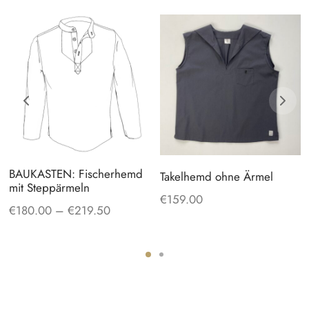
BAUKASTEN: Fischerhemd
Takelhemd ohne Ärmel
mit Steppärmeln
€
159.00
Preisspanne:
€
180.00
–
€
219.50
€180.00 bis
€219.50