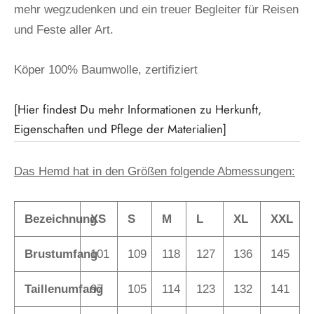
mehr wegzudenken und ein treuer Begleiter für Reisen
und Feste aller Art.
Köper 100% Baumwolle, zertifiziert
[Hier findest Du mehr Informationen zu Herkunft,
Eigenschaften und Pflege der Materialien]
Das Hemd hat in den Größen folgende Abmessungen:
Bezeichnung
XS
S
M
L
XL
XXL
Brustumfang
101
109
118
127
136
145
Taillenumfang
97
105
114
123
132
141