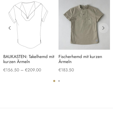
BAUKASTEN: Takelhemd mit
Fischerhemd mit kurzen
kurzen Ärmeln
Ärmeln
Preisspanne:
€
156.50
–
€
209.00
€
183.50
€156.50 bis
€209.00