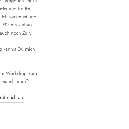
 zeige ich Dir in
cks und Kniffe,
ich verstehst und
 Für ein kleines
 auch noch Zeit.
ng kannst Du mich
inem Workshop zum
Freund:innen?
ruf mich an.