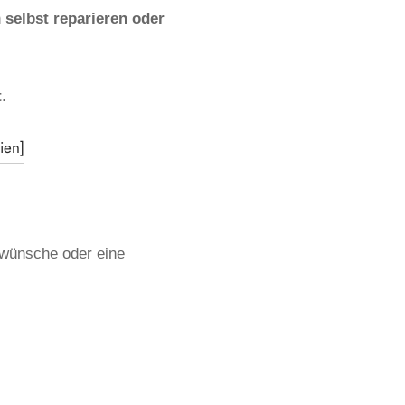
h
selbst reparieren oder
t
.
ien]
bwünsche oder eine