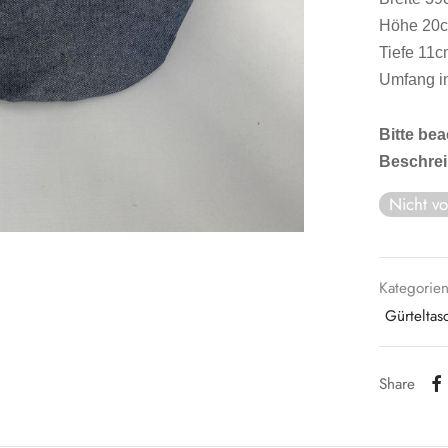
Höhe 20
Tiefe 11
Umfang in
Bitte be
Beschre
Nicht vo
Kategorie
Gürteltas
Share