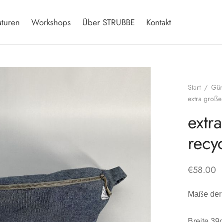
aturen
Workshops
Über STRUBBE
Kontakt
Start
/
Gür
extra große
extr
recy
€
58.00
Maße der
Breite 3