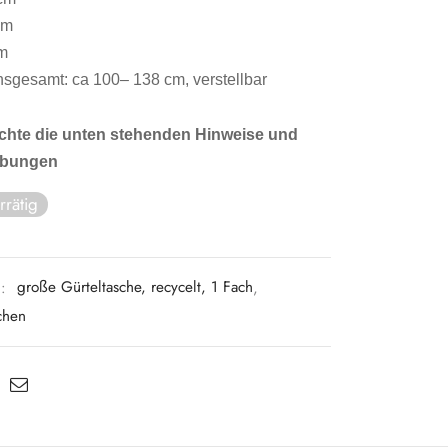
cm
cm
sgesamt: ca 100– 138 cm, verstellbar
achte die unten stehenden Hinweise und
ibungen
rrätig
n:
große Gürteltasche, recycelt, 1 Fach
,
chen