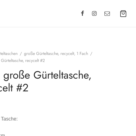
teltaschen
/
große Gürteltasche, recycelt, 1 Fach
/
 Gürteltasche, recycelt #2
a große Gürteltasche,
celt #2
 Tasche:
9cm